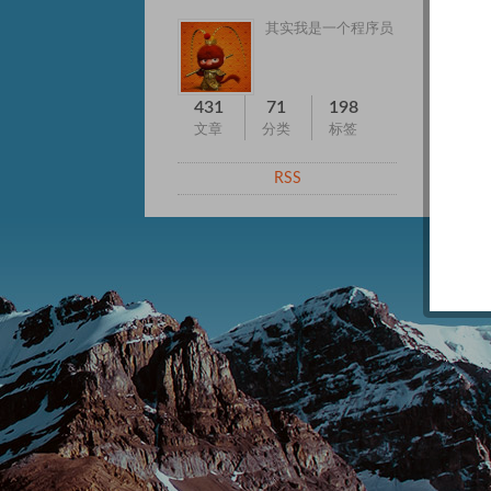
其实我是一个程序员
431
71
198
文章
分类
标签
RSS