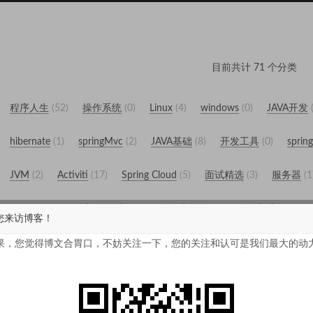
目前共计 71 个分类
程序人生
52
操作系统
0
Linux
4
windows
0
JAVA开发
hibernate
1
springMvc
2
JAVA基础
8
开发工具
0
sprin
JVM
2
Activiti
17
Spring Cloud
5
面试精选
3
服务器
1
OpenResty
1
架构设计
41
分布式事务
4
分布式缓存
0
您来访博客！
数据库
2
Mysql
1
MongoDB
4
前端设计
0
开源社区
2
果，您觉得博文合胃口，不妨关注一下，您的关注和认可是我们最大的动
ZooKeeper
6
Druid
0
Dubbo
5
openoffice
1
心情日志
Git
2
缓存
0
Redis
4
Ehcache
2
Memcached
1
全