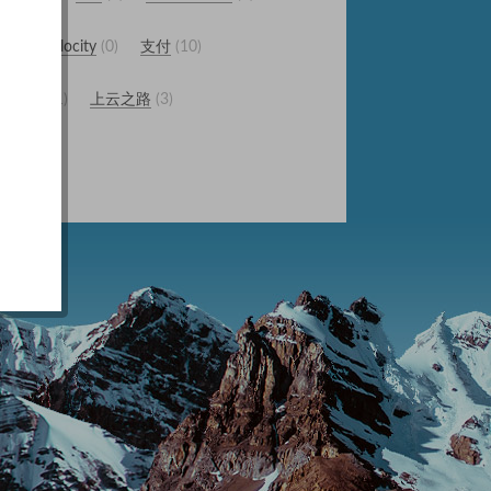
0
Velocity
0
支付
10
astDFS
1
上云之路
3
5