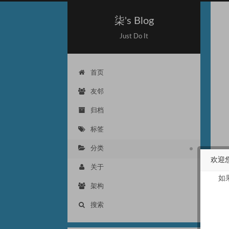
柒's Blog
Just Do It
首页
友邻
归档
标签
分类
欢迎
关于
如
架构
搜索