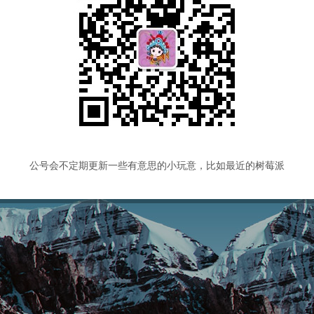
学习之路
2
运动健身
1
模版
0
Thymeleaf
1
FreeMarker
运维监控
14
中间件
0
Kafka
1
文件服务
2
NFS
1
F
微信小程序
1
Python
18
物联网
0
树莓派
6
机器学习
公号会不定期更新一些有意思的小玩意，比如最近的树莓派