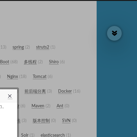
13
spring
2
struts2
1
gBoot
68
多线程
2
Shiro
6
Nginx
18
Tomcat
6
微服务
4
前后端分离
3
Docker
16
Quartz
6
Maven
2
Ant
0
力。
31
算法
3
版本控制
0
SVN
0
文检索
0
Solr
1
elasticsearch
1