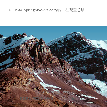
SpringMvc+Velocity的一些配置总结
12-10
©
2026
柒's Blog
鲁ICP备19004528号-2
主题 -
NexT.Pisces