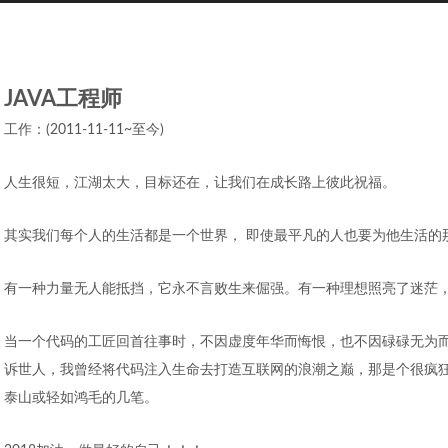
JAVA工程师
工作：(2011-11-11~至今)
人生很短，江湖太大，目标还在，让我们在成长路上彼此祝福。
其实我们每个人的生活都是一个世界， 即使最平凡的人也要为他生活的
有一种力量无人能抵挡，它永不言败生来倔强。有一种理想照亮了迷茫
当一个代码的工匠回首往事时，不因虚度年华而悔恨，也不因碌碌无为
诉世人，我曾经将代码注入生命去打造互联网的浪潮之巅，那是个很疯
泰山或轻如鸿毛的几笔。