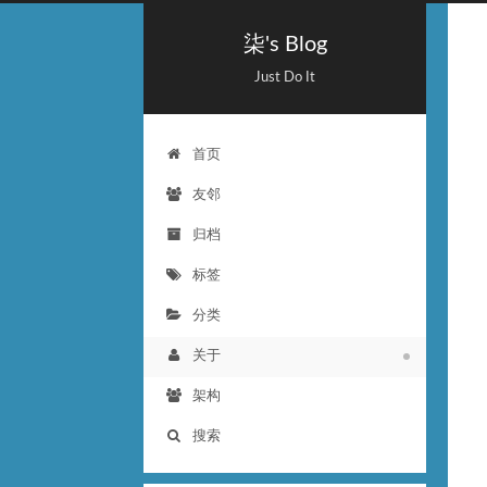
柒's Blog
Just Do It
首页
友邻
归档
标签
分类
关于
架构
搜索