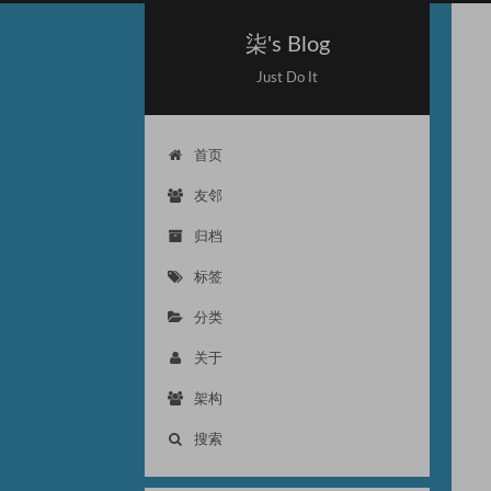
柒's Blog
Just Do It
首页
友邻
归档
标签
分类
关于
架构
搜索