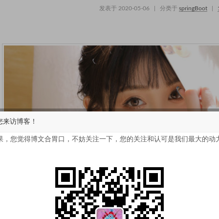
发表于
2020-05-06
|
分类于
springBoot
|
您来访博客！
果，您觉得博文合胃口，不妨关注一下，您的关注和认可是我们最大的动