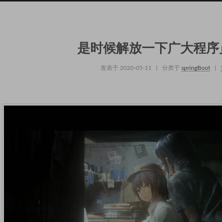
是时候解放一下广大程序
发表于
2020-05-11
|
分类于
springBoot
|