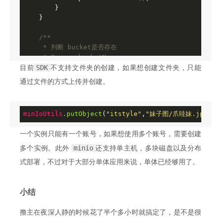
        }

    }

/**

     * 判断 bucket是否存在

     * 
@param
 bucketName

     * 
@return
SDK
目前
不支持文件夹的创建，如果想创建文件夹，只能
     */
通过文件的方式上传并创建。
public
boolean
bucketExists
(String bucketName)
try
 {

return
 instance.bucketExists(bucketName
minIoUtils
.putObject
(
"itstyle"
,
"妹子图/爪哇妹.jpg"
,
"
        } 
catch
 (Exception e) {

            e.printStackTrace();

一个实例只能有一个账号，如果想使用多个账号，需要创建
        }

return
false
;

minio
多个实例。此外
还支持单主机，多块磁盘以及分布
    }

式部署，不过对于大部分单体应用来说，单体已经够用了。
/**

     * 创建 bucket

小结
     * 
@param
 bucketName

     */
撸主在夜深人静的时候花了半个多小时就搞定了，是不是很
public
void
makeBucket
(String bucketName)
{
