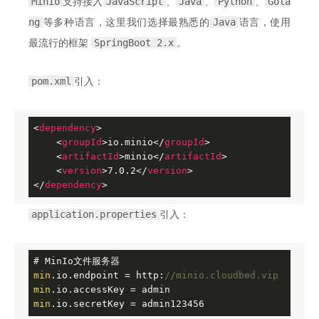
Minio
JavaScript
Java
Python
Gola
支持接入
、
、
、
ng
Java
等多种语言，这里我们选择最熟悉的
语言，使用
SpringBoot 2.x
最流行的框架
。
pom.xml
引入：
<
dependency
>
<
groupId
>
io.minio
</
groupId
>
<
artifactId
>
minio
</
artifactId
>
<
version
>
7.0.2
</
version
>
</
dependency
>
application.properties
引入：
min
.io.endpoint = http:
//minio.cloudbed.vip
min
min
.io.secretKey = admin123456