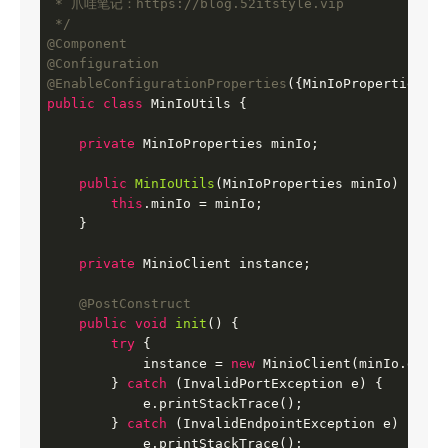
 * 爪哇笔记：https://blog.52itstyle.vip

 */
@Component
@Configuration
@EnableConfigurationProperties
public
class
MinIoUtils
{

private
 MinIoProperties minIo;

public
MinIoUtils
(MinIoProperties minIo)
{

this
.minIo = minIo;

    }

private
 MinioClient instance;

@PostConstruct
public
void
init
()
{

try
 {

            instance = 
new
 MinioClient(minIo.getEn
        } 
catch
 (InvalidPortException e) {

            e.printStackTrace();

        } 
catch
 (InvalidEndpointException e) {

            e.printStackTrace();
