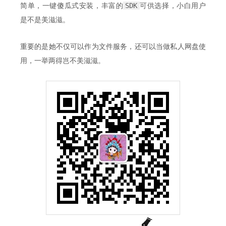
try
 {

SDK
简单，一键傻瓜式安装，丰富的
可供选择，小白用户
boolean
 isExist = instance.bucketExist
是不是美滋滋。
if
(!isExist) {

                instance.makeBucket(bucketName);

            }

重要的是她不仅可以作为文件服务，还可以当做私人网盘使
        } 
catch
 (Exception e) {

用，一举两得岂不美滋滋。
            e.printStackTrace();

        }

    }

/**

     * 文件上传

     * 
@param
 bucketName

     * 
@param
 objectName

     * 
@param
 filename

     */
public
void
putObject
(String bucketName, Strin
try
 {

            instance.putObject(bucketName,objectNa
        } 
catch
 (Exception e) {

            e.printStackTrace();

        }

    }
