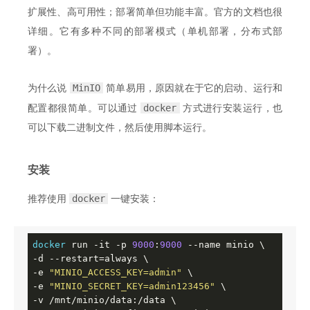
扩展性、高可用性；部署简单但功能丰富。官方的文档也很
详细。它有多种不同的部署模式（单机部署，分布式部
署）。
MinIO
为什么说
简单易用，原因就在于它的启动、运行和
docker
配置都很简单。可以通过
方式进行安装运行，也
可以下载二进制文件，然后使用脚本运行。
安装
docker
推荐使用
一键安装：
docker
 run -it -p 
9000
:
9000
 --name minio \

-d --restart=always \

-e 
"MINIO_ACCESS_KEY=admin"
 \

-e 
"MINIO_SECRET_KEY=admin123456"
 \

-v /mnt/minio/data:/data \
