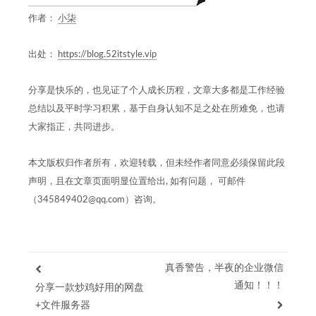
/**

作者：
小柒
     * 文件上传

     * 
@param
 bucketName

出处：
https://blog.52itstyle.vip
     * 
@param
 objectName

     * 
@param
 stream

     */
分享是快乐的，也见证了个人成长历程，文章大多都是工作经验
public
void
putObject
(String bucketName, Strin
总结以及平时学习积累，基于自身认知不足之处在所难免，也请
try
 {

            instance.putObject(bucketName,objectNa
大家指正，共同进步。
        } 
catch
 (Exception e) {

            e.printStackTrace();

本文版权归作者所有，欢迎转载，但未经作者同意必须保留此段
        }

声明，且在文章页面明显位置给出, 如有问题， 可邮件
    }

/**

（345849402@qq.com）咨询。
     * 删除文件

     * 
@param
 bucketName

     * 
@param
 objectName

     */
public
void
removeObject
(String bucketName, St
真香警告，半夜的企业微信
try
 {

通知！！！
分享一款炒鸡好用的网盘
            instance.removeObject(bucketName,object
+文件服务器
        } 
catch
 (Exception e) {
