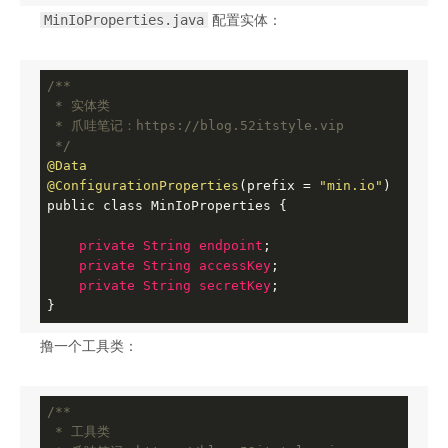
MinIoProperties.java
配置实体：
/**

 * 实体类

 * 爪哇笔记：https://blog.52itstyle.vip

 */
@Data
@ConfigurationProperties
(prefix = 
"min.io"
)

public class MinIoProperties {

private
String
endpoint
;

private
String
accessKey
;

private
String
secretKey
;

}
撸一个工具类：
/**

 * 工具类
