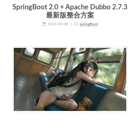
SpringBoot 2.0 + Apache Dubbo 2.7.3
最新版整合方案
2019-09-08
|
springBoot