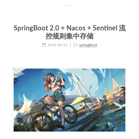
SpringBoot 2.0 + Nacos + Sentinel 流
控规则集中存储
2019-09-15
|
springBoot