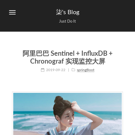
柒's Blog
Just Do It
阿里巴巴 Sentinel + InfluxDB +
Chronograf 实现监控大屏
2019-09-22
|
springBoot