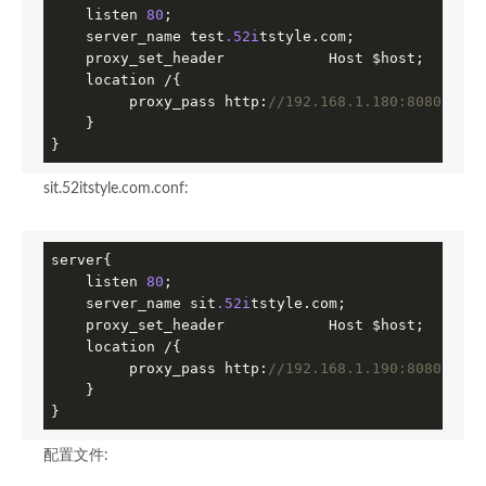
    listen 
80
;

    server_name test
.52i
tstyle.com;

    proxy_set_header            Host $host;

    location /{

         proxy_pass http:
//192.168.1.180:8080;
    }

}
sit.52itstyle.com.conf:
server{

    listen 
80
;

    server_name sit
.52i
tstyle.com;

    proxy_set_header            Host $host;

    location /{

         proxy_pass http:
//192.168.1.190:8080;
    }

}
配置文件: