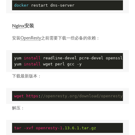
docker
 restart dns-server
Nginx
安装
安装
OpenResty
之前需要下载一些必备的依赖：
yum 
install
 readline-devel pcre-devel openssl-devel
yum 
install
 wget perl gcc -y
下载最新版本：
wget
https
:
//openresty.org/download/openresty-1.13
解压：
tar
-xvf
openresty-1
.13
.6
.1
.tar
.gz