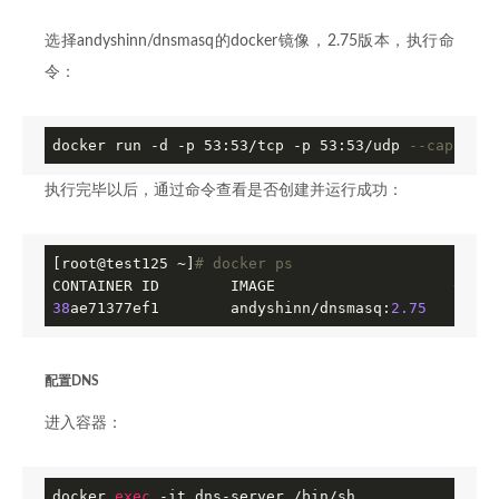
选择andyshinn/dnsmasq的docker镜像，2.75版本，执行命
令：
docker run -d -p 53:53/tcp -p 53:53/udp 
--cap-add=
执行完毕以后，通过命令查看是否创建并运行成功：
[root@test125 ~]
# docker ps
38
ae71377ef1        andyshinn/dnsmasq:
2.75
"dnsm
配置DNS
进入容器：
docker 
exec
 -it dns-server /bin/sh