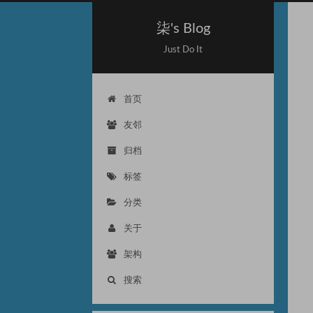
柒's Blog
Just Do It
首页
友邻
归档
标签
分类
关于
架构
搜索