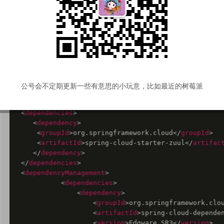
maven依赖：
<
parent
>
<
groupId
>
org.springframework.boot
</
groupId
>
<
artifactId
>
spring-boot-starter-parent
</
arti
<
version
>
1.5.10.RELEASE
</
version
>
公号会不定期更新一些有意思的小玩意，比如最近的树莓派
<
relativePath
/>
</
parent
>
<
dependencies
>
<
dependency
>
<
groupId
>
org.springframework.cloud
</
groupId
>
<
artifactId
>
spring-cloud-starter-zuul
</
artifac
</
dependency
>
</
dependencies
>
<
dependencyManagement
>
<
dependencies
>
<
dependency
>
<
groupId
>
org.springframework.clo
<
artifactId
>
spring-cloud-depende
<
version
>
Edgware.SR3
</
version
>