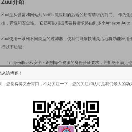
Zuul介绍
Zuul是从设备和网站到Netflix流应用的后端的所有请求的前门。 作为
控，弹性和安全性。 它还可以根据需要将请求路由到多个Amazon Auto Scal
Zuul使用一系列不同类型的过滤器，使我们能够快速灵活地将功能应用
行以下功能：
身份验证和安全 - 识别每个资源的身份验证要求，并拒绝不满足
洞察和监测 - 跟踪边缘的有意义的数据和统计数据，以便我们准
您来访博客！
动态路由 - 根据需要将请求动态路由到不同的后端集群。
果，您觉得博文合胃口，不妨关注一下，您的关注和认可是我们最大的动
压力测试 - 逐渐增加到集群的流量，以衡量性能。
负载分配 - 为每种类型的请求分配容量并删除超出限制的请求。
静态响应处理 - 直接在边缘构建一些响应，而不是将它们转发到
多区域弹性 - 跨AWS地区的路由请求，以使我们的ELB使用多
编写Zuul微服务网关