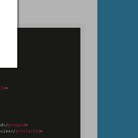
factId
>
tId
>
ud
</
groupId
>
ncies
</
artifactId
>