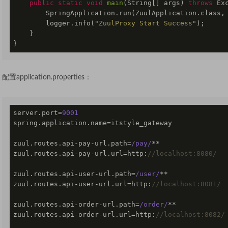
public
static
void
main
(String[] args)
throws
 Ex
        SpringApplication.run(ZuulApplication.class, 
        logger.info(
"ZuulProxy Start Success"
);

    }

}
配置application.properties：
server.port=
9001
spring.application.name=itstyle_gateway

zuul.routes.api-pay-url.path=
/pay/
**

zuul.routes.api-pay-url.url=http:
//localhost:8080/
zuul.routes.api-user-url.path=
/user/
**

zuul.routes.api-user-url.url=http:
//localhost:8081/
zuul.routes.api-order-url.path=
/order/
**

zuul.routes.api-order-url.url=http:
//localhost:8082/