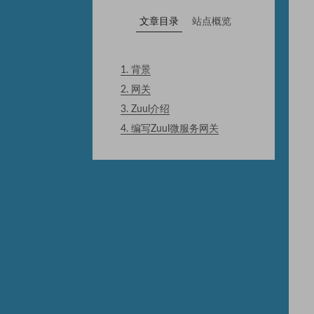
文章目录
站点概览
1.
背景
2.
网关
3.
Zuul介绍
4.
编写Zuul微服务网关