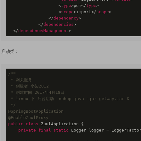
<
type
>
pom
</
type
>
<
scope
>
import
</
scope
>
</
dependency
>
</
dependencies
>
</
dependencyManagement
>
启动类：
/**

 * 网关服务 

 * 创建者 小柒2012 

 * 创建时间 2017年4月18日

 * linux 下 后台启动  nohup java -jar getway.jar &

 */
@SpringBootApplication
@EnableZuulProxy
public
class
ZuulApplication
{

private
final
static
 Logger logger = LoggerFactor