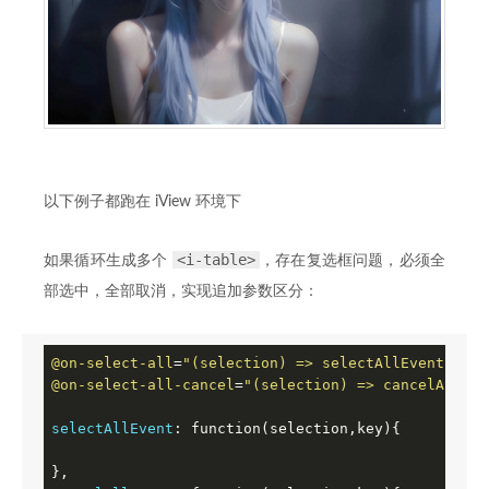
以下例子都跑在 iView 环境下
<i-table>
如果循环生成多个
，存在复选框问题，必须全
部选中，全部取消，实现追加参数区分：
@on-select-all
=
"(selection) => selectAllEvent(sele
@on-select-all-cancel
=
"(selection) => cancelAllEve
selectAllEvent
: function(selection,key){
