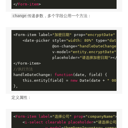
</
Form-item
>
change
传递参数，多个字段公用一个方法：
<Form-item label=
"加密日期"
 prop=
"encryptDate"
 :rul
    <date-picker style=
"width: 80%"
 type=
"date"
                 @on-change=
"handleDateChange($eve
                 v-model=
"entity.encryptDate"
                 placeholder=
"请选择加密日期"
></date-
//执行方法
handleDateChange: 
function
(date, field)
{

    this.entity[field] = 
new
 Date(date + 
" 00:00:0
},
定义属性：
<
Form-item
label
=
"选择公司"
prop
=
"companyName"
>
<
i-select
clearable
placeholder
=
"请选择公司"
v-model
=
"bpmDemoInventory.companyNam