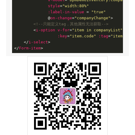
style
=
"width:80%"
:label-in-value
 = 
"true"
              @
on-change
=
"companyChange"
>
<!--只能定义tag，其他属性无法获取-->
<
i-option
v-for
=
"item in companyList"
:val
:key
=
"item.code"
:tag
=
"item.code
</
i-select
>
</
Form-item
>