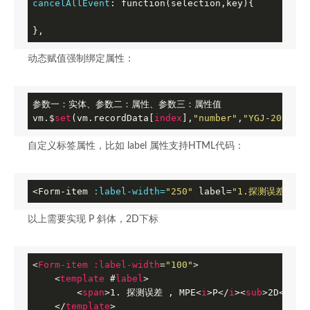
cancelAllEvent
: function(selection,key){

},
动态赋值强制绑定属性：
参数一：实体、参数二：属性、参数三：属性值

vm.$
set
(vm.recordData[
index
],
"number"
,
"YGJ-2001"
);
自定义标签属性，比如 label 属性支持HTML代码：
<Form-item 
:label-width=
"250"
 label=
"1.探测误差MPEP2
以上需要实现 P 斜体，2D下标
<
Form-item
:label-width
=
"100"
>
<
template
 #
label
>
<
span
>
1. 探测误差 , MPE
<
i
>
P
</
i
>
<
sub
>
2D
</
sub
</
template
>