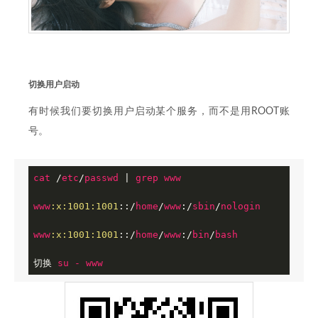
切换用户启动
有时候我们要切换用户启动某个服务，而不是用ROOT账
号。
cat
 /
etc
/
passwd
 | 
grep
www
www
:x
:1001
:1001
::/
home
/
www
:/
sbin
/
nologin
www
:x
:1001
:1001
::/
home
/
www
:/
bin
/
bash
切换 
su
-
www