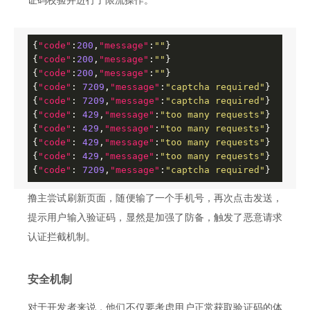
证码校验并进行了限流操作。
{
"code"
:
200
,
"message"
:
""
}

{
"code"
:
200
,
"message"
:
""
}

{
"code"
:
200
,
"message"
:
""
}

{
"code"
: 
7209
,
"message"
:
"captcha required"
}

{
"code"
: 
7209
,
"message"
:
"captcha required"
}

{
"code"
: 
429
,
"message"
:
"too many requests"
}

{
"code"
: 
429
,
"message"
:
"too many requests"
}

{
"code"
: 
429
,
"message"
:
"too many requests"
}

{
"code"
: 
429
,
"message"
:
"too many requests"
}

{
"code"
: 
7209
,
"message"
:
"captcha required"
}
撸主尝试刷新页面，随便输了一个手机号，再次点击发送，
提示用户输入验证码，显然是加强了防备，触发了恶意请求
认证拦截机制。
安全机制
对于开发者来说，他们不仅要考虑用户正常获取验证码的体