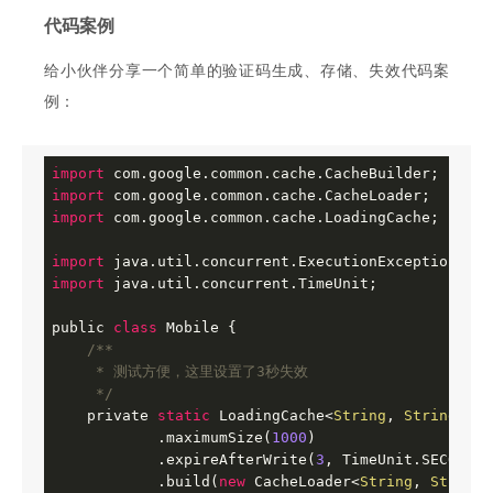
代码案例
给小伙伴分享一个简单的验证码生成、存储、失效代码案
例：
import
import
import
 com.google.common.cache.LoadingCache;

import
import
 java.util.concurrent.TimeUnit;

public 
class
Mobile
{

/**

     * 测试方便，这里设置了3秒失效

     */
    private 
static
 LoadingCache<
String
, 
String
> ca
            .maximumSize(
1000
)

            .expireAfterWrite(
3
, TimeUnit.SECONDS)

            .build(
new
 CacheLoader<
String
, 
String
>