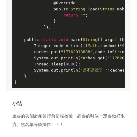
                @Override

                public 
String
 load(
String
 mobile) {
return
""
;

                }

            });

    public 
static
void
 main(
String
[] args) throws 
        Integer code = (int)((
Math
.random()*
9
+
1
)*
1
        caches.put(
"17762018888"
,code.toString());

        System.out.println(caches.get(
"17762018888
        Thread.sleep(
4000
);

        System.out.println(
"是不是没了:"
+caches.get(
    }

}
小结
重要的功能必须进行前后端校验，必要的时候一定要做好限
流、黑名单等骚操作！！！