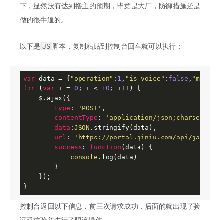
下，显然没有达到撸主的预期，毕竟是大厂，防御措施还是
做的很牛逼的。
JS
以下是
脚本，复制粘贴到控制台回车就可以执行：
var
 data = {
"operation"
:
1
,
"is_voice"
:
false
,
"mobile
for
 (
var
 i = 
0
; i < 
10
; i++) {

    $.ajax({

type
: 
'POST'
,

contentType
: 
'application/json;charset=UTF
data
:
JSON
.stringify(data),

url
: 
'https://portal.qiniu.com/api/gaea/ve
success
: 
function
(
data
) 
{

console
.log(data)

        }

    });

}
控制台返回以下信息，前三次请求成功，后面的就出现了验