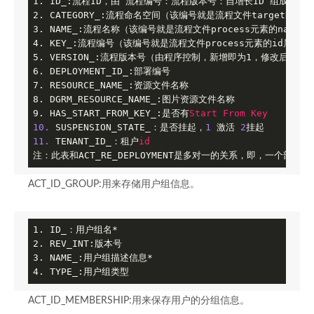
1. ID_:流程ID，由“流程编号：流程版本号：自增长ID”组成

2. CATEGORY_:流程命名空间（该编号就是流程文件targetNames
3. NAME_:流程名称（该编号就是流程文件process元素的name属
4. KEY_:流程编号（该编号就是流程文件process元素的id属性值）
5. VERSION_:流程版本号（由程序控制，新增即为1，修改后依次加
6. DEPLOYMENT_ID_:部署编号

7. RESOURCE_NAME_:资源文件名称

8. DGRM_RESOURCE_NAME_:图片资源文件名称

9. HAS_START_FROM_KEY_:是否有
Start
From
Key
10.
 SUSPENSION_STATE_：是否挂起，
1
 激活 
2
11.
 TENANT_ID_：租户
id
注：此表和ACT_RE_DEPLOYMENT是多对一的关系，即，一个部署的b
ACT_ID_GROUP:用来存储用户组信息。
1. ID_：用户组名*

2. REV_INT:版本号

3. NAME_:用户组描述信息*

4. TYPE_:用户组类型
ACT_ID_MEMBERSHIP:用来保存用户的分组信息。