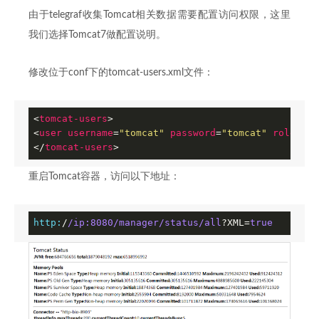
由于telegraf收集Tomcat相关数据需要配置访问权限，这里
我们选择Tomcat7做配置说明。
修改位于conf下的tomcat-users.xml文件：
<
tomcat-users
>
<
user
username
=
"tomcat"
password
=
"tomcat"
roles
=
"m
</
tomcat-users
>
重启Tomcat容器，访问以下地址：
http:
/
/ip:8080/manager
/status/all
?XML=
true