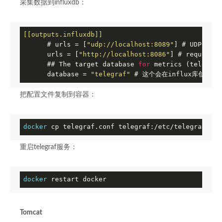
采集数据到influxdb：
[[outputs.influxdb]]
      # urls = [
"udp://localhost:8089"
] # UDP endp
      urls = [
"http://localhost:8086"
] # require
      ## The target database 
for
 metrics (telegraf
      database = 
"telegraf"
 # 这个会在influx库创建一
把配置文件复制到容器：
docker
 cp telegraf.conf telegraf:/etc/telegraf/tel
重启telegraf服务：
docker
 restart docker
Tomcat