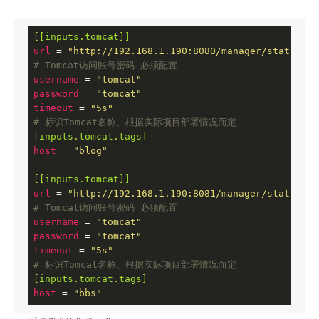
[[inputs.tomcat]]
url
 = 
"http://192.168.1.190:8080/manager/status/al
# Tomcat访问账号密码 必须配置
username
 = 
"tomcat"
password
 = 
"tomcat"
timeout
 = 
"5s"
# 标识Tomcat名称、根据实际项目部署情况而定
[inputs.tomcat.tags]
host
 = 
"blog"
[[inputs.tomcat]]
url
 = 
"http://192.168.1.190:8081/manager/status/al
# Tomcat访问账号密码 必须配置
username
 = 
"tomcat"
password
 = 
"tomcat"
timeout
 = 
"5s"
# 标识Tomcat名称、根据实际项目部署情况而定
[inputs.tomcat.tags]
host
 = 
"bbs"