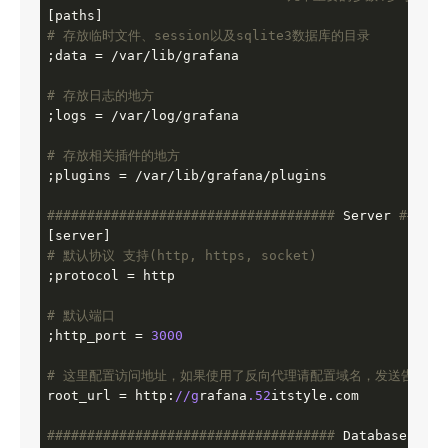
# 存放临时文件、session以及sqlite3数据库的目录
;data = /var/lib/grafana

# 存放日志的地方
;logs = /var/log/grafana

# 存放相关插件的地方
;plugins = /var/lib/grafana/plugins

######
######
######
######
######
######
 Server 
######
# 默认协议 支持(http, https, socket)
;protocol = http

# 默认端口
;http_port = 
3000
# 这里配置访问地址，如果使用了反向代理请配置域名，发送告警通
root_url = http:
//g
rafana
.52
itstyle.com

######
######
######
######
######
######
 Database 
####