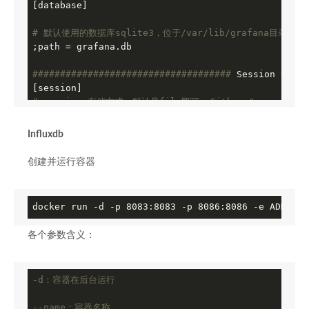
[database]

# 默认使用的数据库sqlite3，位于/var/lib/grafana目录下面
;path = grafana.db

######
######
######
######
######
######
 Session 
#####
# session 存储方式，默认是file即可  Either "memory", "fil
;provider = file

Influxdb
######
######
######
######
######
######
 SMTP / Emaili
创建并运行容器
# 邮件服务器配置，自行修改配置
enabled = 
true
host = smtp.mxhichina.com:
465
docker run 
-d
 -p 8083:8083 -p 8086:8086 
-e
 ADMIN_U
user = admin@
52
# If the password contains # or ; you have to wrap
各个参数含义：
password = 
123456
;cert_file =

;key_file =

-d：容器在后台运行
;skip_verify = 
false
from_address = admin@
52
--name：容器名称
# 这里不要设置中文，否则会发送失败