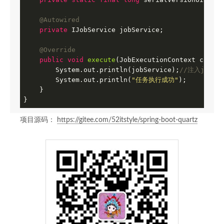
     */
@Bean
(name=
"Scheduler"
)

@Autowired
public
 Scheduler 
scheduler
()
throws
 IOExceptio
private
 IJobService jobService; 

return
 schedulerFactoryBean().getScheduler(
    }

@Override
public
void
execute
(JobExecutionContext contex
}
        System.out.println(jobService);
//注入jobS
        System.out.println(
"任务执行成功"
);

    }

}
项目源码：
https://gitee.com/52itstyle/spring-boot-quartz