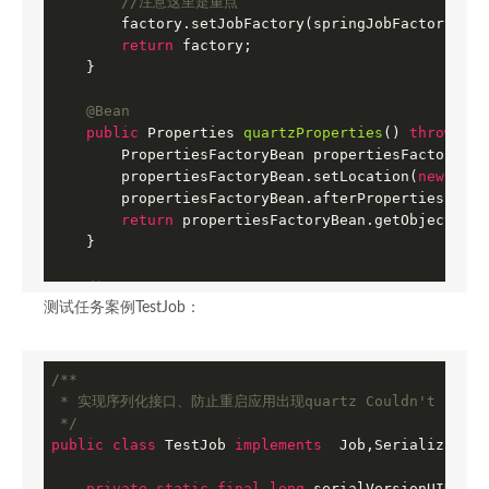
//注意这里是重点
        factory.setJobFactory(springJobFactory);  

return
 factory;

    }

@Bean
public
 Properties 
quartzProperties
()
throws
 IO
        PropertiesFactoryBean propertiesFactoryBea
        propertiesFactoryBean.setLocation(
new
 Clas
        propertiesFactoryBean.afterPropertiesSet();
return
 propertiesFactoryBean.getObject();

    }

/*

     * quartz初始化监听器

测试任务案例TestJob：
     */
@Bean
public
 QuartzInitializerListener 
executorListe
/**

return
new
 QuartzInitializerListener();

 * 实现序列化接口、防止重启应用出现quartz Couldn't retrieve 
    }

 */
public
class
TestJob
implements
Job
,
Serializable
/*

     * 通过SchedulerFactoryBean获取Scheduler的实例

private
static
final
long
 serialVersionUID = 
1