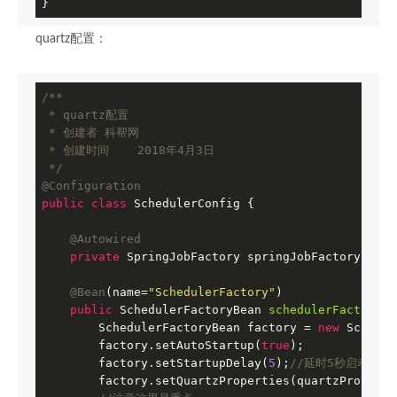
}  
quartz配置：
/**

 * quartz配置

 * 创建者 科帮网

 * 创建时间    2018年4月3日

 */
@Configuration
public
class
SchedulerConfig
{

@Autowired
private
 SpringJobFactory springJobFactory;

@Bean
(name=
"SchedulerFactory"
)

public
 SchedulerFactoryBean 
schedulerFactoryBe
        SchedulerFactoryBean factory = 
new
 Schedul
        factory.setAutoStartup(
true
);

        factory.setStartupDelay(
5
);
//延时5秒启动
        factory.setQuartzProperties(quartzPropertie