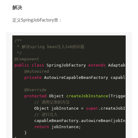
解决
定义SpringJobFactory类：
/**

 * 解决spring bean注入Job的问题

 */
@Component
public
class
SpringJobFactory
extends
AdaptableJob
@Autowired
private
 AutowireCapableBeanFactory capableBean
@Override
protected
 Object 
createJobInstance
(TriggerFire
// 调用父类的方法    
        Object jobInstance = 
super
.createJobInstan
// 进行注入    
        capableBeanFactory.autowireBean(jobInstance
return
 jobInstance;    

    }    
