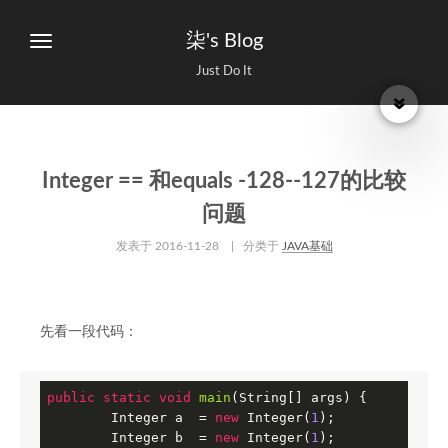
柒's Blog
Just Do It
Integer == 和equals -128--127的比较
问题
发表于
2016-11-28
| 分类于
JAVA基础
先看一段代码：
public
static
void
main
(String[] args)
{

        Integer a  = 
new
 Integer(
1
);

        Integer b  = 
new
 Integer(
1
);
