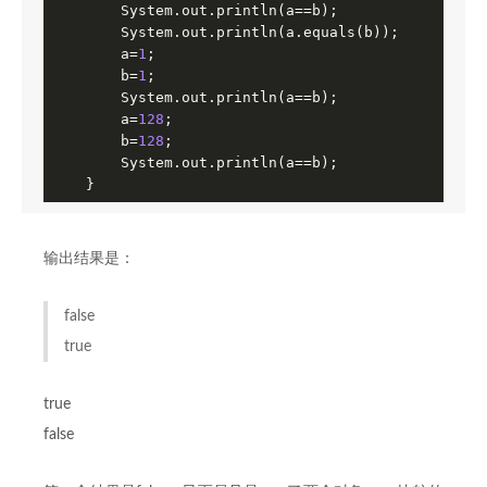
        System.out.println(a==b);

        System.out.println(a.equals(b));

        a=
1
;

        b=
1
;

        System.out.println(a==b);

        a=
128
;

        b=
128
;

        System.out.println(a==b);

    }
输出结果是：
false
true
true
false