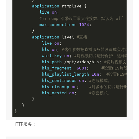
application
 rtmplive {

live
on
;

#为 rtmp 引擎设置最大连接数。默认为 off
max_connections
1024
;

       }

application
 live{ 
#直播
live
on
;

hls
on
; 
#这个参数把直播服务器改造成实时回放服
wait_key
on
; 
#对视频切片进行保护，这样就不会
hls_path
 /opt/video/hls; 
#切片视频文件存放
hls_fragment
600s
;     
#设置HLS片段长度
hls_playlist_length
10m
;  
#设置HLS播放
hls_continuous
on
; 
#连续模式。
hls_cleanup
on
;    
#对多余的切片进行删除。
hls_nested
on
;     
#嵌套模式。
       }

   }

}
HTTP服务：