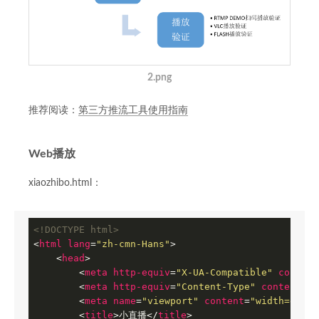
2.png
推荐阅读：
第三方推流工具使用指南
Web播放
xiaozhibo.html：
<!DOCTYPE html>
<
html
lang
=
"zh-cmn-Hans"
>
<
head
>
<
meta
http-equiv
=
"X-UA-Compatible"
content
<
meta
http-equiv
=
"Content-Type"
content
=
"t
<
meta
name
=
"viewport"
content
=
"width=devic
<
title
>
小直播
</
title
>