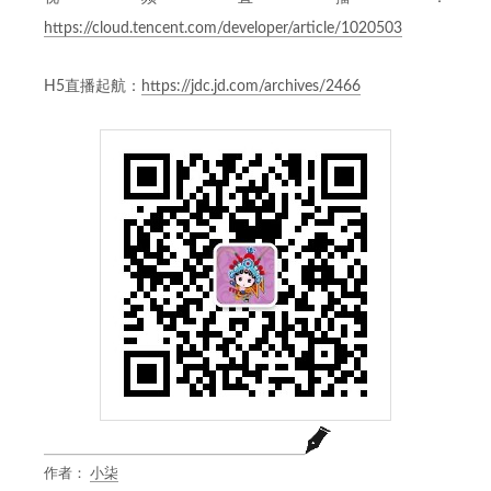
https://cloud.tencent.com/developer/article/1020503
H5直播起航：
https://jdc.jd.com/archives/2466
作者：
小柒