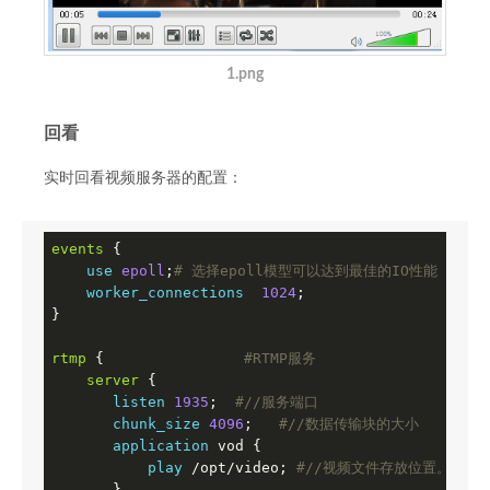
1.png
回看
实时回看视频服务器的配置：
events
 {

use
epoll
;
# 选择epoll模型可以达到最佳的IO性能
worker_connections
1024
;

}

rtmp
 {                
#RTMP服务
server
 {

listen
1935
;  
#//服务端口
chunk_size
4096
;   
#//数据传输块的大小
application
 vod {

play
 /opt/video; 
#//视频文件存放位置。
       }
