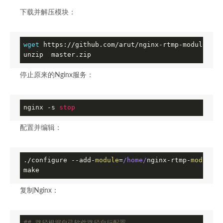
下载并解压模块：
wget
 https://github.com/arut/nginx-rtmp-module/arc
unzip  master.zip
停止原来的Nginx服务：
nginx -s 
stop
配置并编辑：
./configure --add-
module
=
/home/
nginx-rtmp-
module
-m
make
复制Nginx：
## 路径根据自己软件路径自行配置