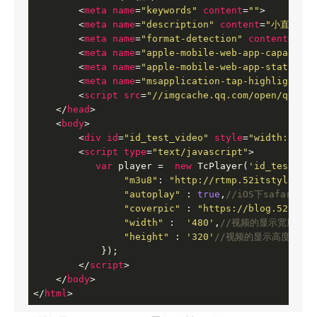
<
meta
name
=
"keywords"
content
=
""
>
<
meta
name
=
"description"
content
=
"小直播——
<
meta
name
=
"format-detection"
content
=
"tel
<
meta
name
=
"apple-mobile-web-app-capable"
<
meta
name
=
"apple-mobile-web-app-status-ba
<
meta
name
=
"msapplication-tap-highlight"
c
<
script
src
=
"//imgcache.qq.com/open/qcloud
</
head
>
<
body
>
<
div
id
=
"id_test_video"
style
=
"width:100%;
<
script
type
=
"text/javascript"
>
var
 player =  
new
 TcPlayer(
'id_test_vid
"m3u8"
: 
"http://rtmp.52itstyle.com
"autoplay"
 : 
true
,
//iOS下safar
"coverpic"
 : 
"https://blog.52itsty
"width"
 :  
'480'
,
//视频的显示宽度，
"height"
 : 
'320'
//视频的显示高度，请
            });

</
script
>
</
body
>
</
html
>