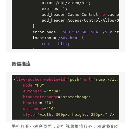
            alias /opt/video/hls;

            expires -
1
;

            add_header Cache-Control 
no
-cache; 

            add_header Access-Control-Allow-Origin 
        }  

        error_page   
500
502
503
504
  /
50
x.html;

        location = 
/50x.html {

            root   html;

        }

    }
微信推流
<
live-pusher
webviewId
=
"push"
url
=
"rtmp://ip:port/
mode
=
"HD"
autopush
 =
"true"
bindstatechange
=
"statechange"
beauty
 = 
"10"
whiteness
=
"10"
style
=
"width: 300px; height: 225px;"
 />
手机打开小程序页面，进行视频推流服务，稍后我们会