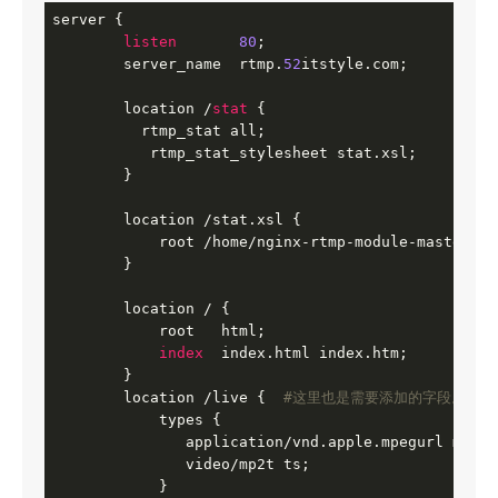
server {

listen
80
;

        server_name  rtmp.
52
itstyle.com;

        location /
stat
 {

          rtmp_stat all;

           rtmp_stat_stylesheet stat.xsl;

        }

        location /stat.xsl {

            root /home/nginx-rtmp-module-master/;

        }

        location / {

            root   html;

index
  index.html index.htm;

        }

        location /live {  
#这里也是需要添加的字段。
            types {  

               application/vnd.apple.mpegurl m3u8; 
               video/mp2t ts;  

            }
